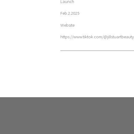
Launch
Feb.2.2025
Website
https://www.tiktok.com/@jillstuartbeauty